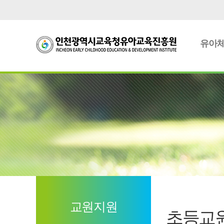
서
본
브
문
메
으
뉴
로
유아
선
바
택
로
으
가
로
기
바
로
가
기
교원지원
초등교원